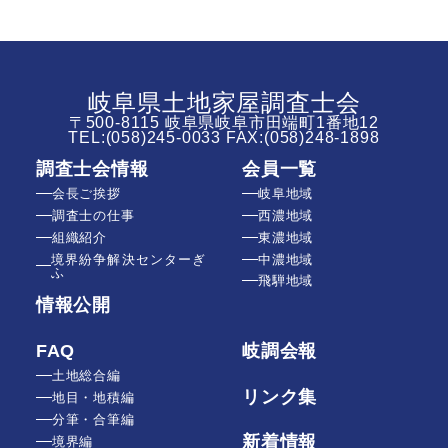
岐阜県土地家屋調査士会
〒500-8115 岐阜県岐阜市田端町1番地12
TEL:
(058)245-0033
FAX:(058)248-1898
調査士会情報
会員一覧
会長ご挨拶
岐阜地域
調査士の仕事
西濃地域
組織紹介
東濃地域
境界紛争解決センターぎ
中濃地域
ふ
飛騨地域
情報公開
FAQ
岐調会報
土地総合編
リンク集
地目・地積編
分筆・合筆編
新着情報
境界編