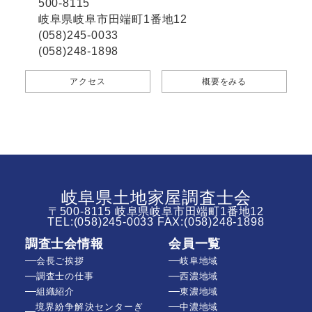
500-8115
岐阜県岐阜市田端町1番地12
(058)245-0033
(058)248-1898
アクセス
概要をみる
岐阜県土地家屋調査士会
〒500-8115 岐阜県岐阜市田端町1番地12
TEL:
(058)245-0033
FAX:(058)248-1898
調査士会情報
会員一覧
会長ご挨拶
岐阜地域
調査士の仕事
西濃地域
組織紹介
東濃地域
境界紛争解決センターぎ
中濃地域