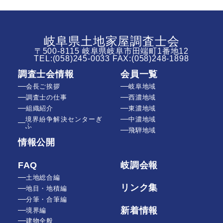
岐阜県土地家屋調査士会
〒500-8115 岐阜県岐阜市田端町1番地12
TEL:
(058)245-0033
FAX:(058)248-1898
調査士会情報
会員一覧
会長ご挨拶
岐阜地域
調査士の仕事
西濃地域
組織紹介
東濃地域
境界紛争解決センターぎ
中濃地域
ふ
飛騨地域
情報公開
FAQ
岐調会報
土地総合編
リンク集
地目・地積編
分筆・合筆編
新着情報
境界編
建物全般