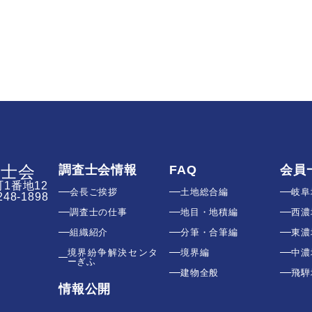
査士会
調査士会情報
FAQ
会員
町1番地12
会長ご挨拶
土地総合編
岐阜
248-1898
調査士の仕事
地目・地積編
西濃
組織紹介
分筆・合筆編
東濃
境界紛争解決センタ
境界編
中濃
ーぎふ
建物全般
飛騨
情報公開