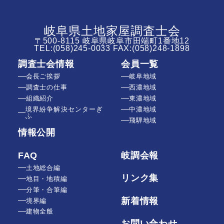
岐阜県土地家屋調査士会
〒500-8115 岐阜県岐阜市田端町1番地12
TEL:
(058)245-0033
FAX:(058)248-1898
調査士会情報
会員一覧
会長ご挨拶
岐阜地域
調査士の仕事
西濃地域
組織紹介
東濃地域
境界紛争解決センターぎ
中濃地域
ふ
飛騨地域
情報公開
FAQ
岐調会報
土地総合編
リンク集
地目・地積編
分筆・合筆編
新着情報
境界編
建物全般
お問い合わせ