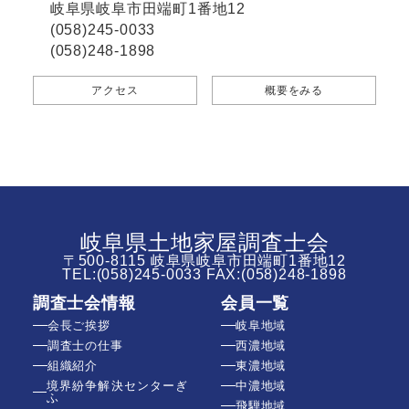
岐阜県岐阜市田端町1番地12
(058)245-0033
(058)248-1898
アクセス
概要をみる
岐阜県土地家屋調査士会
〒500-8115 岐阜県岐阜市田端町1番地12
TEL:
(058)245-0033
FAX:(058)248-1898
調査士会情報
会員一覧
会長ご挨拶
岐阜地域
調査士の仕事
西濃地域
組織紹介
東濃地域
境界紛争解決センターぎ
中濃地域
ふ
飛騨地域