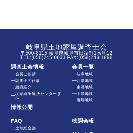
岐阜県土地家屋調査士会
〒500-8115 岐阜県岐阜市田端町1番地12
TEL:
(058)245-0033
FAX:(058)248-1898
調査士会情報
会員一覧
会長ご挨拶
岐阜地域
調査士の仕事
西濃地域
組織紹介
東濃地域
境界紛争解決センターぎ
中濃地域
ふ
飛騨地域
情報公開
FAQ
岐調会報
土地総合編