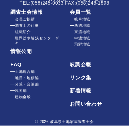
TEL:
(058)245-0033
FAX:(058)248-1898
調査士会情報
会員一覧
会長ご挨拶
岐阜地域
調査士の仕事
西濃地域
組織紹介
東濃地域
境界紛争解決センターぎ
中濃地域
ふ
飛騨地域
情報公開
FAQ
岐調会報
土地総合編
リンク集
地目・地積編
分筆・合筆編
新着情報
境界編
建物全般
お問い合わせ
© 2026 岐阜県土地家屋調査士会