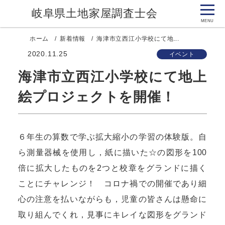
岐阜県土地家屋調査士会
ホーム
新着情報
海津市立西江小学校にて地...
2020.11.25
イベント
海津市立西江小学校にて地上
絵プロジェクトを開催！
６年生の算数で学ぶ拡大縮小の学習の体験版。自
ら測量器械を使用し，紙に描いた☆の図形を100
倍に拡大したものを2つと校章をグランドに描く
ことにチャレンジ！ コロナ禍での開催であり細
心の注意を払いながらも，児童の皆さんは懸命に
取り組んでくれ，見事にキレイな図形をグランド