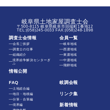
岐阜県土地家屋調査士会
〒500-8115 岐阜県岐阜市田端町1番地12
TEL:
(058)245-0033
FAX:(058)248-1898
調査士会情報
会員一覧
会長ご挨拶
岐阜地域
調査士の仕事
西濃地域
組織紹介
東濃地域
境界紛争解決センターぎ
中濃地域
ふ
飛騨地域
情報公開
FAQ
岐調会報
土地総合編
リンク集
地目・地積編
分筆・合筆編
新着情報
境界編