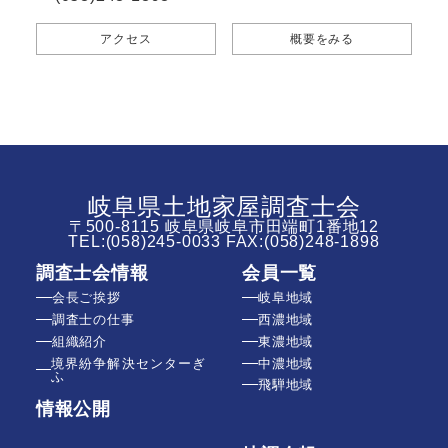
アクセス
概要をみる
岐阜県土地家屋調査士会
〒500-8115 岐阜県岐阜市田端町1番地12
TEL:
(058)245-0033
FAX:(058)248-1898
調査士会情報
会員一覧
会長ご挨拶
岐阜地域
調査士の仕事
西濃地域
組織紹介
東濃地域
境界紛争解決センターぎ
中濃地域
ふ
飛騨地域
情報公開