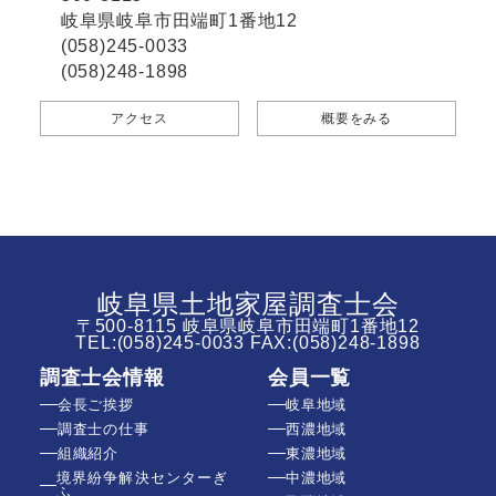
岐阜県岐阜市田端町1番地12
(058)245-0033
(058)248-1898
アクセス
概要をみる
岐阜県土地家屋調査士会
〒500-8115 岐阜県岐阜市田端町1番地12
TEL:
(058)245-0033
FAX:(058)248-1898
調査士会情報
会員一覧
会長ご挨拶
岐阜地域
調査士の仕事
西濃地域
組織紹介
東濃地域
境界紛争解決センターぎ
中濃地域
ふ