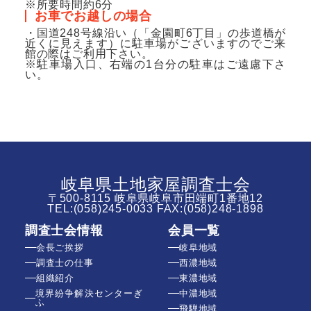
※所要時間約6分
お車でお越しの場合
・国道248号線沿い（「金園町6丁目」の歩道橋が
近くに見えます）に駐車場がございますのでご来
館の際はご利用下さい。
※駐車場入口、右端の1台分の駐車はご遠慮下さ
い。
岐阜県土地家屋調査士会
〒500-8115 岐阜県岐阜市田端町1番地12
TEL:
(058)245-0033
FAX:(058)248-1898
調査士会情報
会員一覧
会長ご挨拶
岐阜地域
調査士の仕事
西濃地域
組織紹介
東濃地域
境界紛争解決センターぎ
中濃地域
ふ
飛騨地域