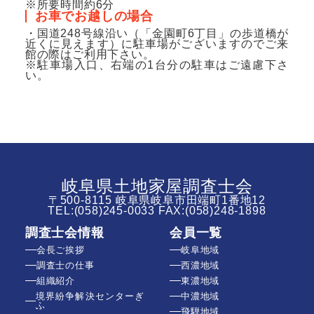
※所要時間約6分
お車でお越しの場合
・国道248号線沿い（「金園町6丁目」の歩道橋が
近くに見えます）に駐車場がございますのでご来
館の際はご利用下さい。
※駐車場入口、右端の1台分の駐車はご遠慮下さ
い。
岐阜県土地家屋調査士会
〒500-8115 岐阜県岐阜市田端町1番地12
TEL:
(058)245-0033
FAX:(058)248-1898
調査士会情報
会員一覧
会長ご挨拶
岐阜地域
調査士の仕事
西濃地域
組織紹介
東濃地域
境界紛争解決センターぎ
中濃地域
ふ
飛騨地域